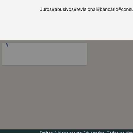
Juros#abusivos#revisional#bancário#cons