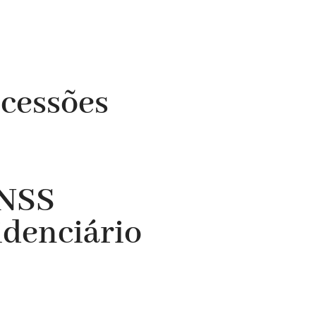
ucessões
INSS
idenciário