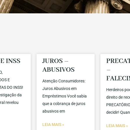
E INSS
JUROS –
PRECA
ABUSIVOS
–
O,
FALEC
DOS E
Atenção Consumidores:
AS DO INSS!
Juros Abusivos em
Herdeiros po
stigação da
Empréstimos Você sabia
direito de re
ral revelou
que a cobrança de juros
PRECATÓRIO 
abusivos em
decidir! Qua
»
LEIA MAIS »
LEIA MAIS »