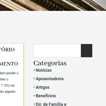
TÓRIO
Categorias
IMENTO
• Notícias
dem perder o
• Aposentadoria
ceber o
? STJ vai
• Artigos
ndo alguém
• Benefícios
• Dir. de Família e