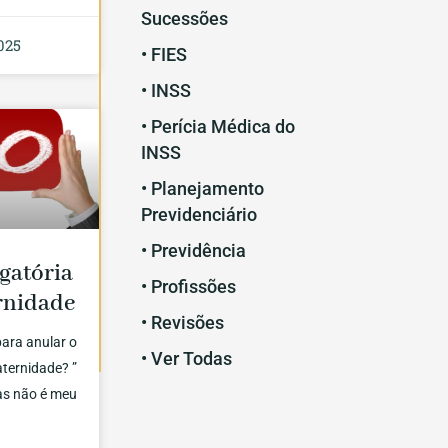
Sucessões
025
• FIES
• INSS
• Perícia Médica do
INSS
• Planejamento
Previdenciário
• Previdência
gatória
• Profissões
rnidade
• Revisões
ara anular o
• Ver Todas
aternidade? ”
mas não é meu