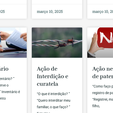
025
março 10, 2025
março 10, 2
ário
Ação de
Ação ne
Interdição e
de pate
entário? ”
curatela
erve o
“Como faço p
” Inventário é
registro de p
“O que é interdição? ”
ento
“Registrei, 
“Quero interditar meu
filho,
familiar, o que faço? ”
»