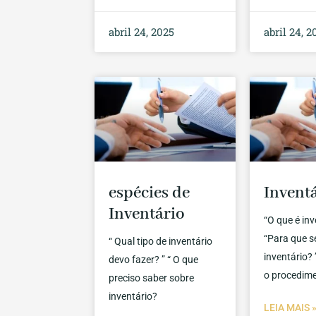
abril 24, 2025
abril 24, 2
espécies de
Invent
Inventário
“O que é inv
“Para que s
“ Qual tipo de inventário
inventário? 
devo fazer? ” “ O que
o procedim
preciso saber sobre
inventário?
LEIA MAIS 