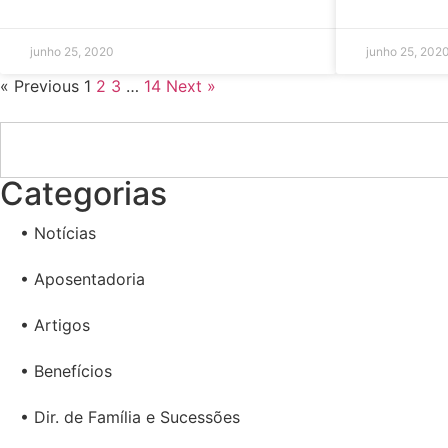
junho 25, 2020
junho 25, 202
« Previous
1
2
3
…
14
Next »
Categorias
• Notícias
• Aposentadoria
• Artigos
• Benefícios
• Dir. de Família e Sucessões