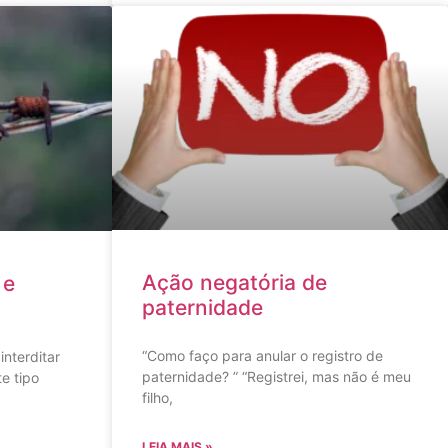
Ação negatória de
 e
paternidade
“Como faço para anular o registro de
interditar
paternidade? ” “Registrei, mas não é meu
te tipo
filho,
LEIA MAIS »