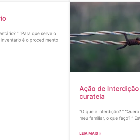
io
entário? ” “Para que serve o
” Inventário é o procedimento
Ação de Interdição
curatela
“O que é interdição? ” “Quero 
meu familiar, o que faço? ” Es
LEIA MAIS »