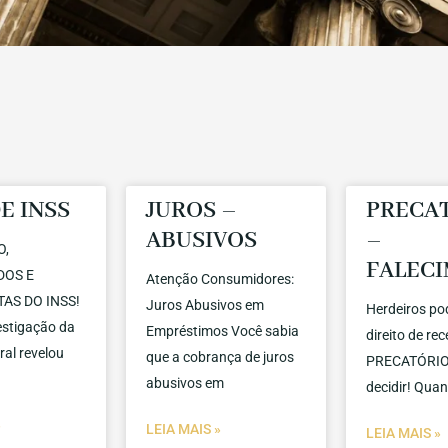
E INSS
JUROS –
PRECA
ABUSIVOS
–
O,
FALEC
DOS E
Atenção Consumidores:
AS DO INSS!
Juros Abusivos em
Herdeiros po
stigação da
Empréstimos Você sabia
direito de re
ral revelou
que a cobrança de juros
PRECATÓRIO 
abusivos em
decidir! Qua
»
LEIA MAIS »
LEIA MAIS »