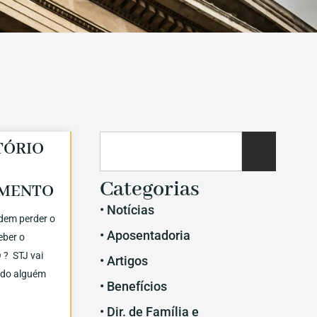
TÓRIO
Categorias
IMENTO
• Notícias
dem perder o
• Aposentadoria
ceber o
? STJ vai
• Artigos
ndo alguém
• Benefícios
• Dir. de Família e