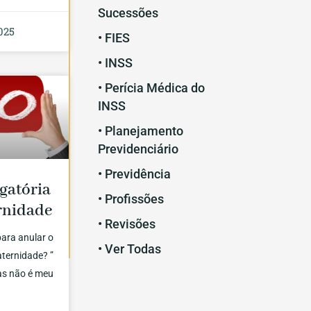
Sucessões
025
• FIES
• INSS
• Perícia Médica do
INSS
• Planejamento
Previdenciário
• Previdência
gatória
• Profissões
rnidade
• Revisões
ara anular o
• Ver Todas
aternidade? ”
mas não é meu