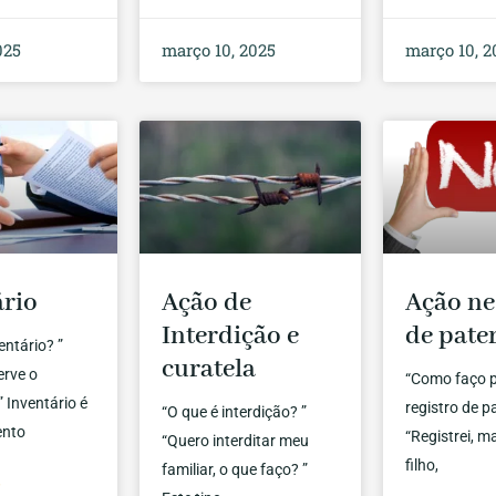
025
março 10, 2025
março 10, 2
ário
Ação de
Ação ne
Interdição e
de pate
entário? ”
curatela
erve o
“Como faço p
” Inventário é
registro de p
“O que é interdição? ”
ento
“Registrei, 
“Quero interditar meu
filho,
familiar, o que faço? ”
»