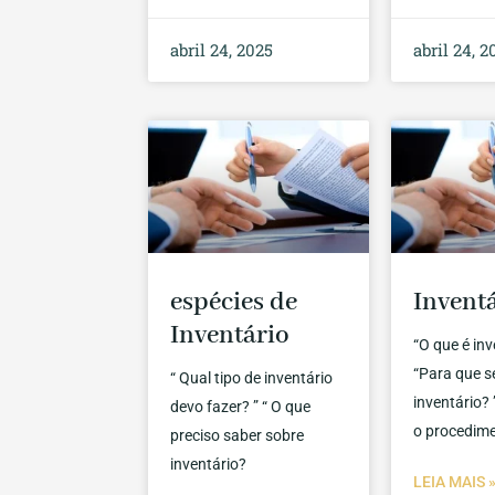
abril 24, 2025
abril 24, 2
espécies de
Invent
Inventário
“O que é inv
“Para que s
“ Qual tipo de inventário
inventário? 
devo fazer? ” “ O que
o procedim
preciso saber sobre
inventário?
LEIA MAIS 