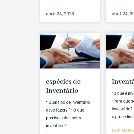
abril 24, 2025
abril 24, 2
espécies de
Invent
Inventário
“O que é inv
“Para que s
“ Qual tipo de inventário
inventário? 
devo fazer? ” “ O que
o procedim
preciso saber sobre
inventário?
LEIA MAIS 