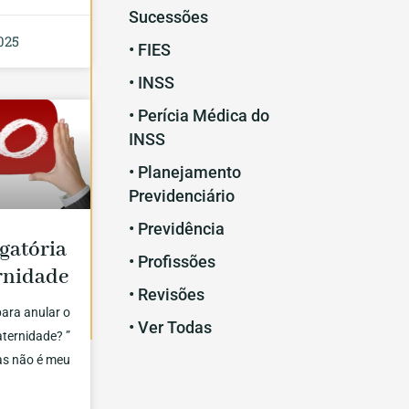
Sucessões
025
• FIES
• INSS
• Perícia Médica do
INSS
• Planejamento
Previdenciário
• Previdência
gatória
• Profissões
rnidade
• Revisões
ara anular o
• Ver Todas
aternidade? ”
mas não é meu