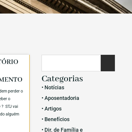
TÓRIO
Categorias
IMENTO
• Notícias
dem perder o
• Aposentadoria
ceber o
? STJ vai
• Artigos
ndo alguém
• Benefícios
• Dir. de Família e