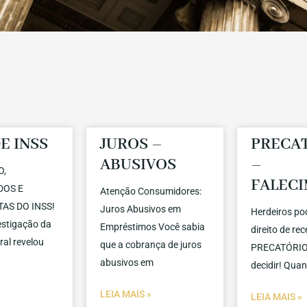
E INSS
JUROS –
PRECA
ABUSIVOS
–
O,
FALEC
DOS E
Atenção Consumidores:
AS DO INSS!
Juros Abusivos em
Herdeiros po
stigação da
Empréstimos Você sabia
direito de re
ral revelou
que a cobrança de juros
PRECATÓRIO 
abusivos em
decidir! Qua
»
LEIA MAIS »
LEIA MAIS »