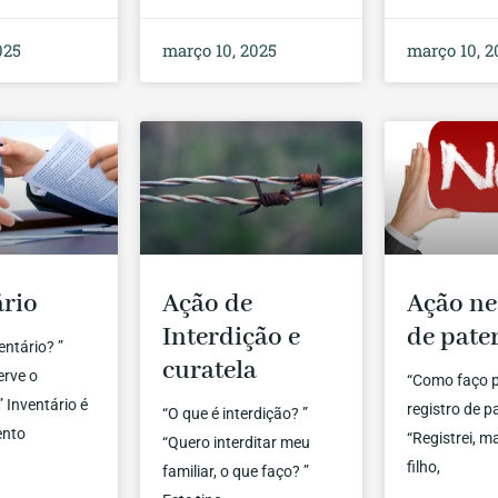
025
março 10, 2025
março 10, 2
ário
Ação de
Ação ne
Interdição e
de pate
entário? ”
curatela
erve o
“Como faço p
” Inventário é
registro de p
“O que é interdição? ”
ento
“Registrei, 
“Quero interditar meu
filho,
familiar, o que faço? ”
»