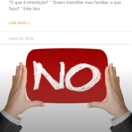
“O que é interdição? ” “Quero interditar meu familiar, o que
faço? ” Este tipo
LEIA MAIS »
junho 25, 2020