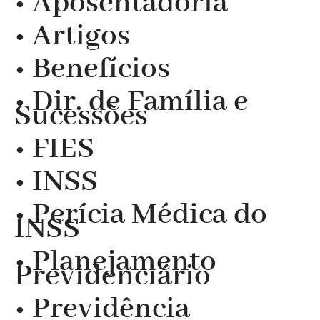
• Aposentadoria
• Artigos
• Benefícios
• Dir. de Família e
Sucessões
• FIES
• INSS
• Perícia Médica do
INSS
• Planejamento
Previdenciário
• Previdência