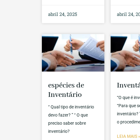
abril 24, 2025
abril 24, 2
espécies de
Invent
Inventário
“O que é inv
“Para que s
“ Qual tipo de inventário
inventário? 
devo fazer? ” “ O que
o procedim
preciso saber sobre
inventário?
LEIA MAIS 