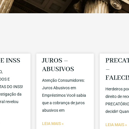
E INSS
JUROS –
PRECA
ABUSIVOS
–
O,
FALEC
DOS E
Atenção Consumidores:
AS DO INSS!
Juros Abusivos em
Herdeiros po
stigação da
Empréstimos Você sabia
direito de re
ral revelou
que a cobrança de juros
PRECATÓRIO 
abusivos em
decidir! Qua
»
LEIA MAIS »
LEIA MAIS »