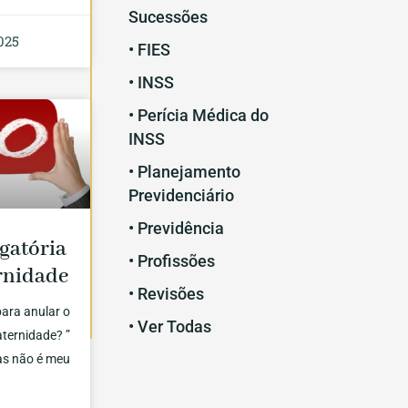
Sucessões
025
• FIES
• INSS
• Perícia Médica do
INSS
• Planejamento
Previdenciário
• Previdência
gatória
• Profissões
rnidade
• Revisões
ara anular o
• Ver Todas
aternidade? ”
mas não é meu