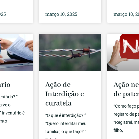
025
março 10, 2025
março 10, 2
ário
Ação de
Ação ne
Interdição e
de pate
entário? ”
curatela
erve o
“Como faço p
” Inventário é
registro de p
“O que é interdição? ”
ento
“Registrei, 
“Quero interditar meu
filho,
familiar, o que faço? ”
»