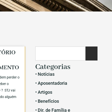
TÓRIO
Categorias
IMENTO
• Notícias
dem perder o
• Aposentadoria
ceber o
? STJ vai
• Artigos
ndo alguém
• Benefícios
• Dir. de Família e