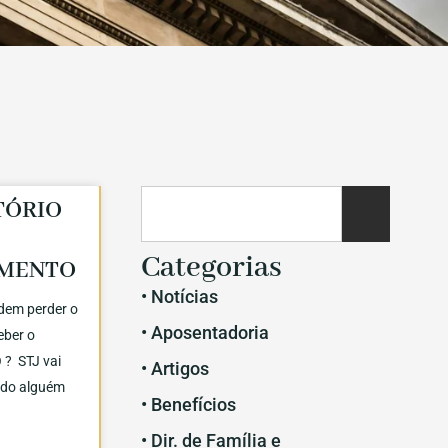
TÓRIO
Categorias
IMENTO
• Notícias
dem perder o
• Aposentadoria
ceber o
? STJ vai
• Artigos
ndo alguém
• Benefícios
• Dir. de Família e