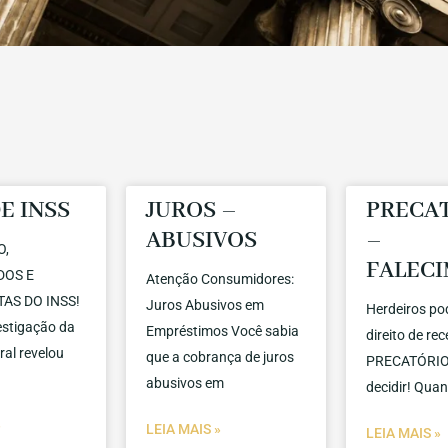
E INSS
JUROS –
PRECA
ABUSIVOS
–
O,
FALEC
DOS E
Atenção Consumidores:
AS DO INSS!
Juros Abusivos em
Herdeiros po
stigação da
Empréstimos Você sabia
direito de re
ral revelou
que a cobrança de juros
PRECATÓRIO 
abusivos em
decidir! Qua
»
LEIA MAIS »
LEIA MAIS »