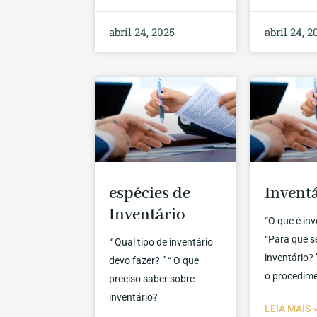
abril 24, 2025
abril 24, 2
espécies de
Invent
Inventário
“O que é inv
“Para que s
“ Qual tipo de inventário
inventário? 
devo fazer? ” “ O que
o procedim
preciso saber sobre
inventário?
LEIA MAIS 