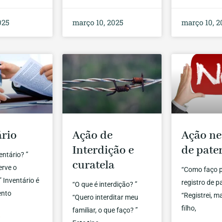
025
março 10, 2025
março 10, 2
ário
Ação de
Ação ne
Interdição e
de pate
entário? ”
curatela
erve o
“Como faço p
” Inventário é
registro de p
“O que é interdição? ”
ento
“Registrei, 
“Quero interditar meu
filho,
familiar, o que faço? ”
»