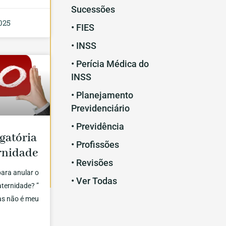
Sucessões
025
• FIES
• INSS
• Perícia Médica do
INSS
• Planejamento
Previdenciário
• Previdência
gatória
• Profissões
rnidade
• Revisões
ara anular o
• Ver Todas
aternidade? ”
mas não é meu