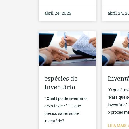
abril 24, 2025
abril 24, 2
espécies de
Invent
Inventário
“O que é inv
“Para que s
“ Qual tipo de inventário
inventário? 
devo fazer? ” “ O que
o procedim
preciso saber sobre
inventário?
LEIA MAIS 