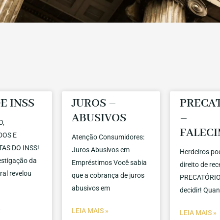
E INSS
JUROS –
PRECA
ABUSIVOS
–
O,
FALEC
DOS E
Atenção Consumidores:
AS DO INSS!
Juros Abusivos em
Herdeiros po
stigação da
Empréstimos Você sabia
direito de re
ral revelou
que a cobrança de juros
PRECATÓRIO 
abusivos em
decidir! Qua
»
LEIA MAIS »
LEIA MAIS »