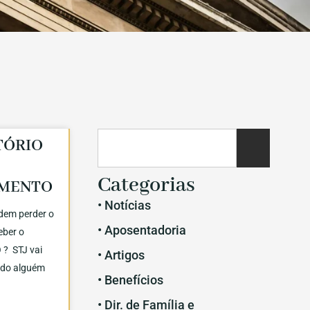
TÓRIO
Categorias
IMENTO
• Notícias
dem perder o
• Aposentadoria
ceber o
? STJ vai
• Artigos
ndo alguém
• Benefícios
• Dir. de Família e