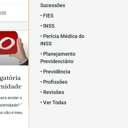
Sucessões
025
• FIES
• INSS
• Perícia Médica do
INSS
• Planejamento
Previdenciário
• Previdência
gatória
• Profissões
rnidade
• Revisões
ara anular o
• Ver Todas
aternidade? ”
mas não é meu