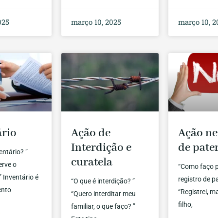
025
março 10, 2025
março 10, 2
ário
Ação de
Ação ne
Interdição e
de pate
entário? ”
curatela
erve o
“Como faço p
” Inventário é
registro de p
“O que é interdição? ”
ento
“Registrei, 
“Quero interditar meu
filho,
familiar, o que faço? ”
»