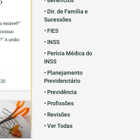
• Benefícios
o
• Dir. de Família e
Sucessões
o estável?”
• FIES
 possuo
?” A união
• INSS
• Perícia Médica do
INSS
• Planejamento
Previdenciário
020
• Previdência
• Profissões
• Revisões
• Ver Todas