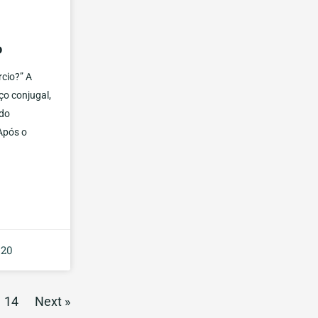
o
rcio?” A
ço conjugal,
 do
Após o
020
14
Next »