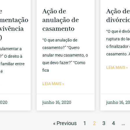
e
Ação de
Ação de
amentação
anulação de
divórci
vivência
casamento
“O que é divó
)
ruptura do la
“O que anulação de
o finalizador
casamento?” “Quero
gulamentar a
casamento. 
anular meu casamento, o
” O direito à
que devo fazer?” “Como
familiar entre
LEIA MAIS »
fica
 é
LEIA MAIS »
»
2020
junho 16, 2020
junho 16, 2
« Previous
1
2
3
4
…