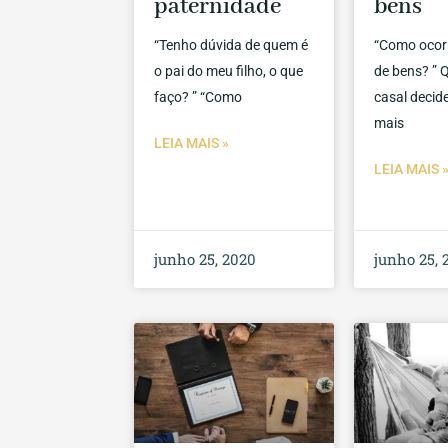
paternidade
bens
“Tenho dúvida de quem é
“Como ocorr
o pai do meu filho, o que
de bens? ”
faço? ” “Como
casal decid
mais
LEIA MAIS »
LEIA MAIS 
junho 25, 2020
junho 25, 