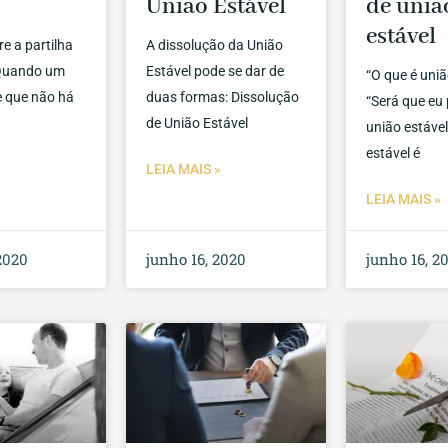
União Estável
de uniã
estável
e a partilha
A dissolução da União
 Quando um
Estável pode se dar de
“O que é uniã
e que não há
duas formas: Dissolução
“Será que eu
de União Estável
união estável
estável é
»
LEIA MAIS »
LEIA MAIS »
2020
junho 16, 2020
junho 16, 2